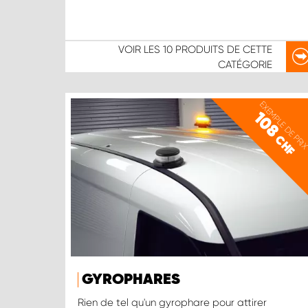
VOIR LES
10 PRODUITS
DE CETTE
CATÉGORIE
EXEMPLE DE PRI
108
CHF
GYROPHARES
Rien de tel qu'un gyrophare pour attirer