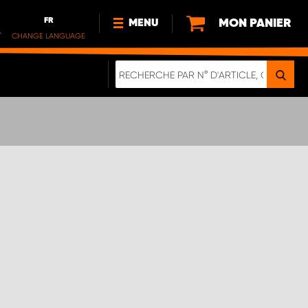
FR
MON PANIER
MENU
.
CHANGE LANGUAGE
DE
FR
NOUVEAUTÉS
À PROPOS DE NOUS
DURABILITE
IMPRESSUM
POLITIQUE DE CONFIDENTIALITÉ
NOTE CONCERNANT LES
VÉHICULES ÉLECTRIQUES
DIGITALE BROSCHÜRE
WERDEN SIE PROPARTNER!