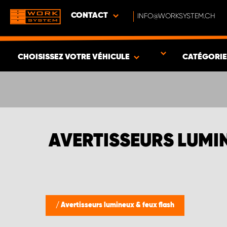
CONTACT
INFO@WORKSYSTEM.CH
CHOISISSEZ VOTRE VÉHICULE
CATÉGORI
VOIR LES RÉSULTATS -
350
ARTICLES
AVERTISSEURS LUMIN
/
Avertisseurs lumineux & feux flash