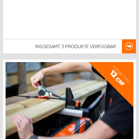
INSGESAMT
3 PRODUKTE
VERFÜGBAR
PREISBEISPIEL
12
CHF