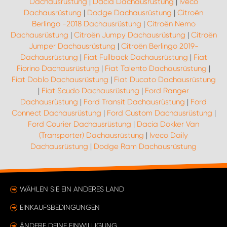
Dachausrüstung
|
Dacia Dachausrüstung
|
Iveco
Dachausrüstung
|
Dodge Dachausrüstung
|
Citroën
Berlingo -2018 Dachausrüstung
|
Citroën Nemo
Dachausrüstung
|
Citroën Jumpy Dachausrüstung
|
Citroën
Jumper Dachausrüstung
|
Citroën Berlingo 2019-
Dachausrüstung
|
Fiat Fullback Dachausrüstung
|
Fiat
Fiorino Dachausrüstung
|
Fiat Talento Dachausrüstung
|
Fiat Doblo Dachausrüstung
|
Fiat Ducato Dachausrüstung
|
Fiat Scudo Dachausrüstung
|
Ford Ranger
Dachausrüstung
|
Ford Transit Dachausrüstung
|
Ford
Connect Dachausrüstung
|
Ford Custom Dachausrüstung
|
Ford Courier Dachausrüstung
|
Dacia Dokker Van
(Transporter) Dachausrüstung
|
Iveco Daily
Dachausrüstung
|
Dodge Ram Dachausrüstung
WÄHLEN SIE EIN ANDERES LAND
EINKAUFSBEDINGUNGEN
ÄNDERE DEINE EINWILLIGUNG