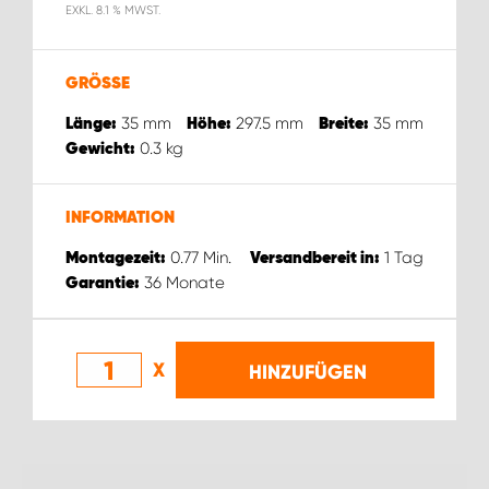
EXKL. 8.1 % MWST.
GRÖSSE
35
mm
297.5
mm
35
mm
Länge:
Höhe:
Breite:
0.3
kg
Gewicht:
INFORMATION
0.77
Min.
1
Tag
Montagezeit:
Versandbereit in:
36
Monate
Garantie:
X
HINZUFÜGEN