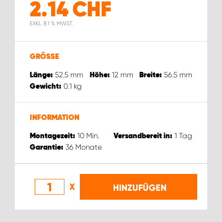
2.14
CHF
EXKL. 8.1 % MWST.
GRÖSSE
52.5
mm
12
mm
56.5
mm
Länge:
Höhe:
Breite:
0.1
kg
Gewicht:
INFORMATION
10
Min.
1
Tag
Montagezeit:
Versandbereit in:
36
Monate
Garantie:
X
HINZUFÜGEN