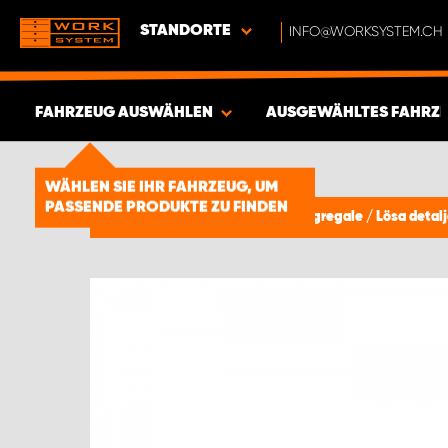
STANDORTE
INFO@WORKSYSTEM.CH
FAHRZEUG AUSWÄHLEN
AUSGEWÄHLTES FAHRZ
ERGEBNISSE ANZEIGEN -
1847
WÄHLEN SIE IHR FAHRZEUG, UM
PASSENDE PRODUKTE ZU FINDEN
ARTIKEL
Fahrzeugeinrichtung & Fahrzeugregale
/
Lösa detalj