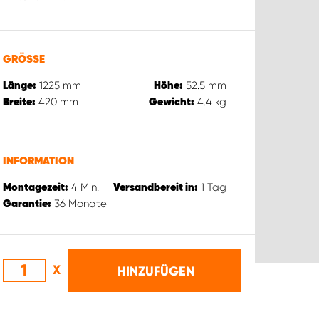
GRÖSSE
1225
mm
52.5
mm
Länge:
Höhe:
420
mm
4.4
kg
Breite:
Gewicht:
INFORMATION
4
Min.
1
Tag
Montagezeit:
Versandbereit in:
36
Monate
Garantie:
X
HINZUFÜGEN