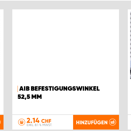
AIB BEFESTIGUNGSWINKEL
52,5 MM
2.14
CHF
HINZUFÜGEN
EXKL. 8.1 % MWST.