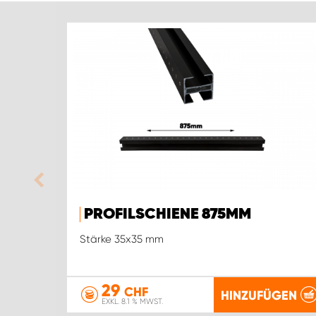
PROFILSCHIENE 875MM
Stärke 35x35 mm
29
CHF
HINZUFÜGEN
EXKL. 8.1 % MWST.