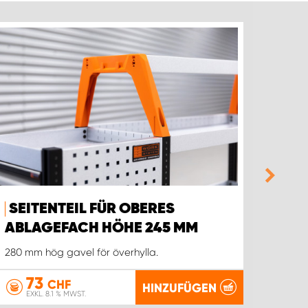
SEITENTEIL FÜR OBERES
MAT
ABLAGEFACH HÖHE 245 MM
Reduzi
Regalf
280 mm hög gavel för överhylla.
73
9
CHF
HINZUFÜGEN
EXKL. 8.1 % MWST.
EX