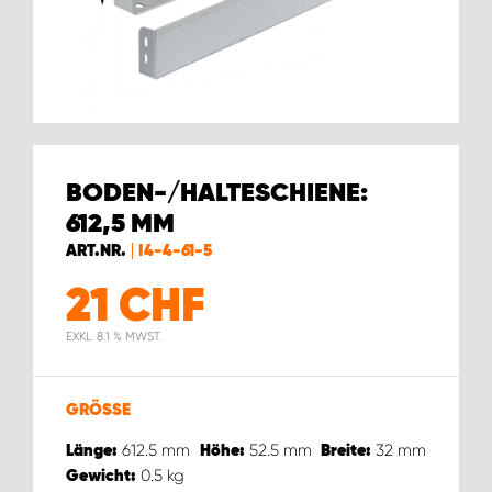
BODEN-/HALTESCHIENE:
612,5 MM
ART.NR.
I4-4-61-5
21
CHF
EXKL. 8.1 % MWST.
GRÖSSE
612.5
mm
52.5
mm
32
mm
Länge:
Höhe:
Breite:
0.5
kg
Gewicht: