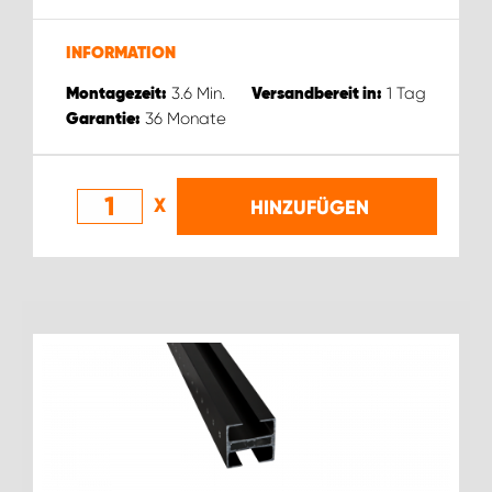
INFORMATION
3.6
Min.
1
Tag
Montagezeit:
Versandbereit in:
36
Monate
Garantie:
X
HINZUFÜGEN